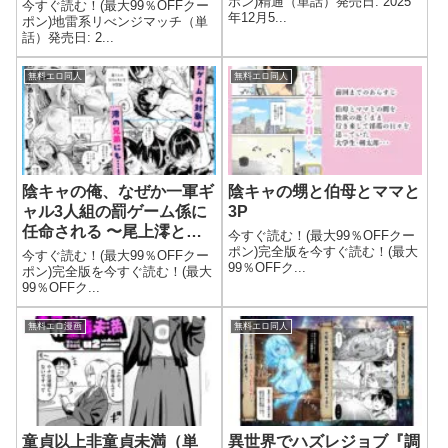
ポン)精通（単話）発売日: 2025
今すぐ読む！(最大99％OFFクー
年12月5...
ポン)地雷系リべンジマッチ（単
話）発売日: 2...
無料エロ同人
無料エロ同人
陰キャの俺、なぜか一軍ギ
陰キャの甥と伯母とママと
ャル3人組の罰ゲーム係に
3P
任命される 〜尾上澪と軽
今すぐ読む！(最大99％OFFクー
音部編〜
ポン)完全版を今すぐ読む！(最大
今すぐ読む！(最大99％OFFクー
99％OFFク...
ポン)完全版を今すぐ読む！(最大
99％OFFク...
無料エロ漫画
無料エロ同人
童貞以上非童貞未満（単
異世界でハズレジョブ『調