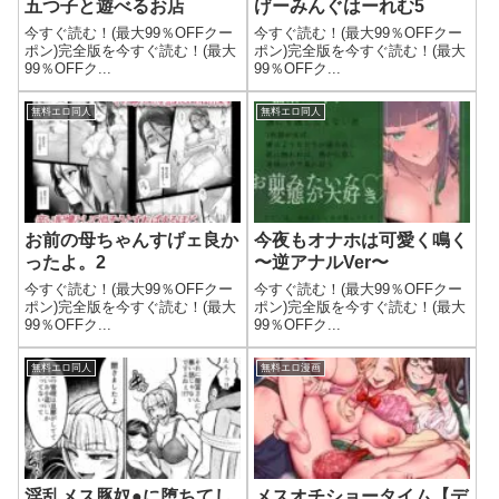
五つ子と遊べるお店
げーみんぐはーれむ5
今すぐ読む！(最大99％OFFクー
今すぐ読む！(最大99％OFFクー
ポン)完全版を今すぐ読む！(最大
ポン)完全版を今すぐ読む！(最大
99％OFFク...
99％OFFク...
無料エロ同人
無料エロ同人
お前の母ちゃんすげェ良か
今夜もオナホは可愛く鳴く
ったよ。2
〜逆アナルVer〜
今すぐ読む！(最大99％OFFクー
今すぐ読む！(最大99％OFFクー
ポン)完全版を今すぐ読む！(最大
ポン)完全版を今すぐ読む！(最大
99％OFFク...
99％OFFク...
無料エロ同人
無料エロ漫画
淫乱メス豚奴●に堕ちてし
メスオチショータイム【デ