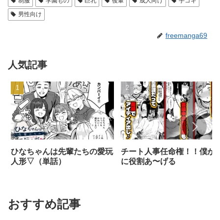
制服
学園もの
巨乳
後輩
成人向け
手コキ
男性向け
freemanga69
人気記事
ひなちゃんは先輩たちの愛玩
チート人事任命権！！僕が
人形▽（単話）
に役割あ〜げる
おすすめ記事