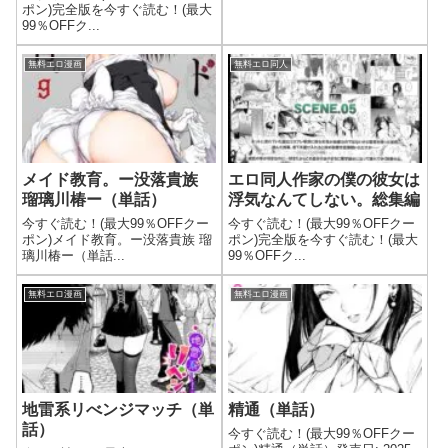
ポン)完全版を今すぐ読む！(最大
99％OFFク...
無料エロ漫画
無料エロ同人
メイド教育。ー没落貴族
エロ同人作家の僕の彼女は
瑠璃川椿ー（単話）
浮気なんてしない。総集編
今すぐ読む！(最大99％OFFクー
今すぐ読む！(最大99％OFFクー
ポン)メイド教育。ー没落貴族 瑠
ポン)完全版を今すぐ読む！(最大
璃川椿ー（単話...
99％OFFク...
無料エロ漫画
無料エロ漫画
地雷系リべンジマッチ（単
精通（単話）
話）
今すぐ読む！(最大99％OFFクー