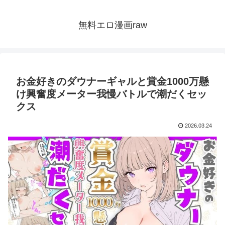
無料エロ漫画raw
お金好きのダウナーギャルと賞金1000万懸
け興奮度メーター我慢バトルで潮だくセッ
クス
2026.03.24