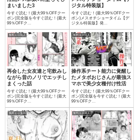
まいました3
ジタル特装版】
今すぐ読む！(最大99％OFFクー
今すぐ読む！(最大99％OFFクー
ポン)完全版を今すぐ読む！(最大
ポン)メスオチショータイム【デ
99％OFFク...
ジタル特装版】発...
無料エロ同人
無料エロ同人
再会した女友達と宅飲みし
操作系チート能力に覚醒し
ながら昔のノリでエッチし
たメタボおじさんが最強ス
まくった話
マホで美少女種付け性活
今すぐ読む！(最大99％OFFクー
今すぐ読む！(最大99％OFFクー
ポン)完全版を今すぐ読む！(最大
ポン)完全版を今すぐ読む！(最大
99％OFFク...
99％OFFク...
無料エロ漫画
無料エロ同人