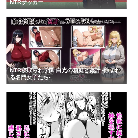
NTRサッカー
NTR寝取られ学園 白光の箱庭と姦計 -蝕まれ
る名門女子たち-