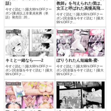
話）
教師』を与えられた僕は、
女王と呼ばれた高慢高飛車
今すぐ読む！(最大99％OFFクー
お嬢様を可愛い雌豚ペット
ポン)童貞以上非童貞未満（単
今すぐ読む！(最大99％OFFクー
話）発売日: 20...
に完堕ちさせる。
ポン)完全版を今すぐ読む！(最大
99％OFFク...
無料エロ同人
無料エロ同人
キミと一緒なら――2
ぽりうれたん短編集-蜜-
今すぐ読む！(最大99％OFFクー
今すぐ読む！(最大99％OFFクー
ポン)完全版を今すぐ読む！(最大
ポン)完全版を今すぐ読む！(最大
99％OFFク...
99％OFFク...
無料エロ同人
無料エロ同人