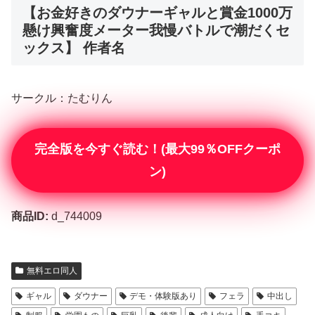
【お金好きのダウナーギャルと賞金1000万
懸け興奮度メーター我慢バトルで潮だくセ
ックス】 作者名
サークル：たむりん
完全版を今すぐ読む！(最大99％OFFクーポ
ン)
商品ID:
d_744009
無料エロ同人
ギャル
ダウナー
デモ・体験版あり
フェラ
中出し